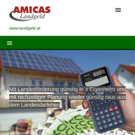
menu
www.landgeld.at
menu
Mit Landesförderung günstig in`s Eigenheim und
mit rechzeitiger Planung wieder günstig raus aus
dem Landesdarlehen