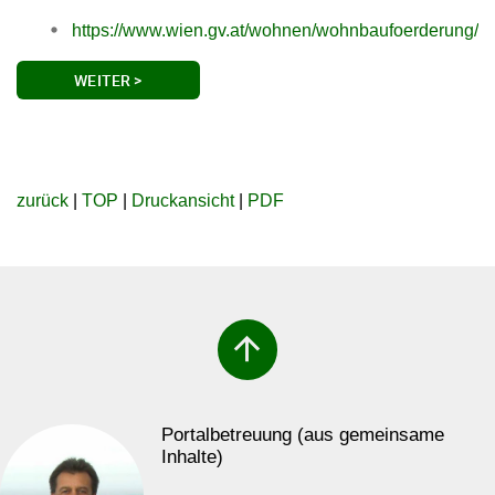
https://www.wien.gv.at/wohnen/wohnbaufoerderung/
WEITER >
zurück
|
TOP
|
Druckansicht
|
PDF
arrow_upward
Portalbetreuung (aus gemeinsame
Inhalte)